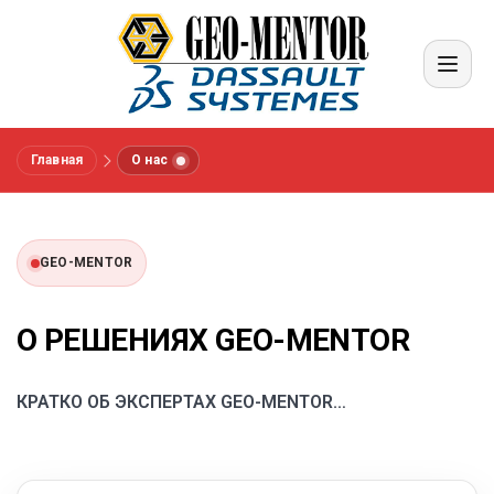
Главная
О нас
Меню
Вендоры
GEO-MENTOR
Референсы
О РЕШЕНИЯХ GEO-MENTOR
Отрасли
КРАТКО ОБ ЭКСПЕРТАХ GEO-MENTOR…
О нас