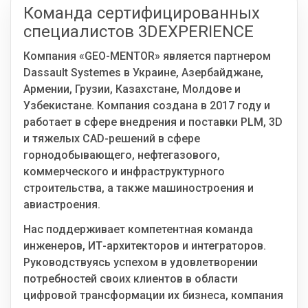
Команда сертифицированных
Блог
специалистов 3DEXPERIENCE
Язык
Компания «GEO-MENTOR» является партнером
Dassault Systemes в Украине, Азербайджане,
EN
UA
RU
DE
IT
Армении, Грузии, Казахстане, Молдове и
Узбекистане. Компания создана в 2017 году и
Связаться
работает в сфере внедрения и поставки PLM, 3D
и тяжелых CAD-решений в сфере
горнодобывающего, нефтегазового,
коммерческого и инфраструктурного
строительства, а также машиностроения и
авиастроения.
Нас поддерживает компетентная команда
инженеров, ИТ-архитекторов и интеграторов.
Руководствуясь успехом в удовлетворении
потребностей своих клиентов в области
цифровой трансформации их бизнеса, компания