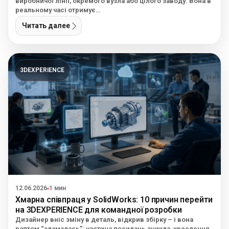
виробничої лінії, окремого вузла або цілого заводу. Вона в
реальному часі отримує…
Читать далее
3DEXPERIENCE
12.06.2026
1 мин
Хмарна співпраця у SolidWorks: 10 причин перейти
на 3DEXPERIENCE для командної розробки
Дизайнер вніс зміну в деталь, відкрив збірку – і вона
раптом “зламалась”: частина посилань зникла, креслення