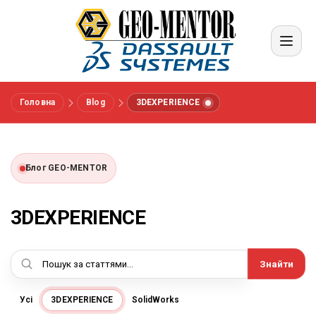
Головна
Blog
3DEXPERIENCE
Меню
Вендори
Блог GEO-MENTOR
Референси
3DEXPERIENCE
Галузі
Знайти
Про нас
Усі
3DEXPERIENCE
SolidWorks