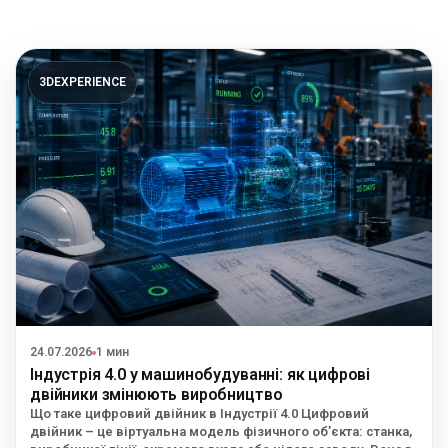
Блог
Язык
3DEXPERIENCE
EN
UA
RU
DE
IT
Зв'язатися
24.07.2026
1 мин
Індустрія 4.0 у машинобудуванні: як цифрові
двійники змінюють виробництво
Що таке цифровий двійник в Індустрії 4.0 Цифровий
двійник – це віртуальна модель фізичного об’єкта: станка,