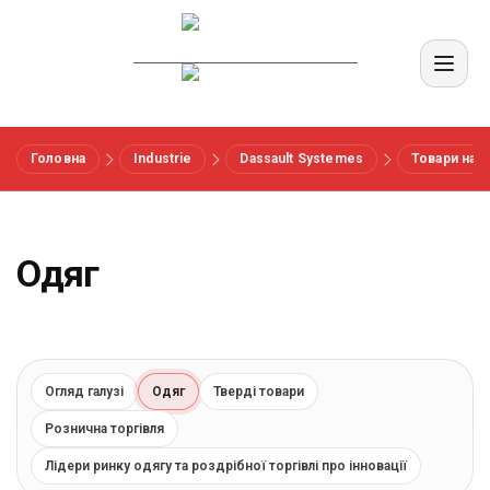
Головна
Industrie
Dassault Systemes
Товари нар
Меню
Вендори
Одяг
Референси
Галузі
Огляд галузі
Одяг
Тверді товари
Рознична торгівля
Про нас
Лідери ринку одягу та роздрібної торгівлі про інновації