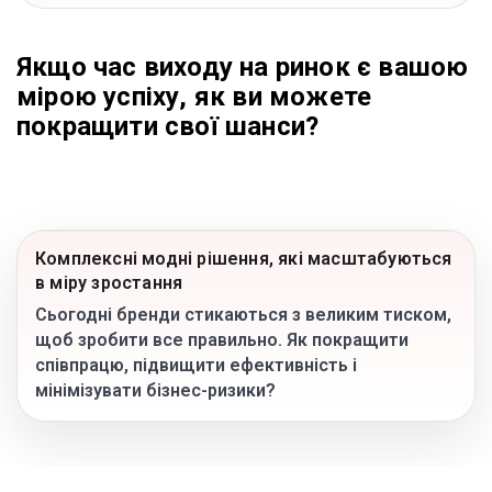
Блог
Якщо час виходу на ринок є вашою
Язык
мірою успіху, як ви можете
EN
UA
RU
DE
IT
покращити свої шанси?
Зв'язатися
Комплексні модні рішення, які масштабуються
в міру зростання
Сьогодні бренди стикаються з великим тиском,
щоб зробити все правильно. Як покращити
співпрацю, підвищити ефективність і
мінімізувати бізнес-ризики?