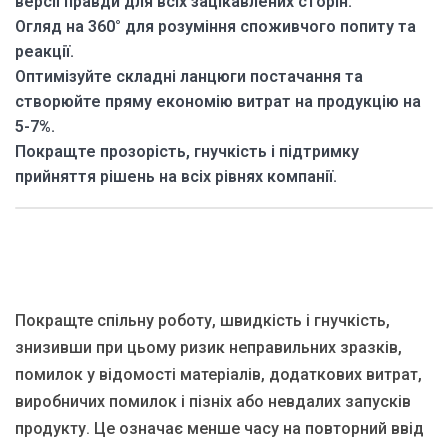
версії правди для всіх зацікавлених сторін.
Огляд на 360° для розуміння споживчого попиту та
реакції.
Оптимізуйте складні ланцюги постачання та
створюйте пряму економію витрат на продукцію на
5-7%.
Покращте прозорість, гнучкість і підтримку
прийняття рішень на всіх рівнях компанії.
Покращте спільну роботу, швидкість і гнучкість,
знизивши при цьому ризик неправильних зразків,
помилок у відомості матеріалів, додаткових витрат,
виробничих помилок і пізніх або невдалих запусків
продукту. Це означає менше часу на повторний ввід