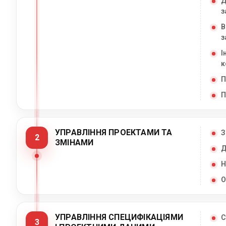
Д
з
В
з
І
к
П
П
УПРАВЛІННЯ ПРОЕКТАМИ ТА
З
2
ЗМІНАМИ
Д
Н
О
УПРАВЛІННЯ СПЕЦИФІКАЦІЯМИ
С
3