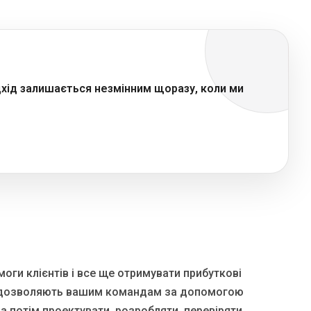
дхід залишається незмінним щоразу, коли ми
оги клієнтів і все ще отримувати прибуткові
NCE дозволяють вашим командам за допомогою
 а потім проектувати, розробляти, перевіряти,