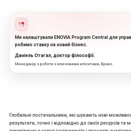
Ми налаштували ENOVIA Program Central для управ
робимо ставку на новий бізнес.
Даніель Отагал, доктор філософії.
Менеджер з роботи з ключовими клієнтами, Брано
Глобальні постачальники, які шукають нові можливос
результати, точно і відповідно до своїх ресурсів
перевірених в галузі інструментів і процесів аналіз