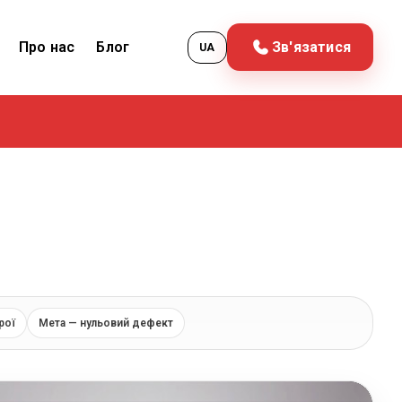
Про нас
Блог
Зв'язатися
UA
рої
Мета — нульовий дефект