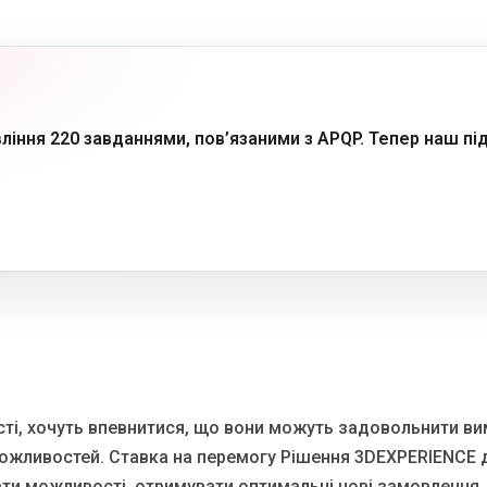
ління 220 завданнями, пов’язаними з APQP. Тепер наш пі
ті, хочуть впевнитися, що вони можуть задовольнити вим
 та можливостей. Ставка на перемогу Рішення 3DEXPERIE
увати можливості, отримувати оптимальні нові замовлення,