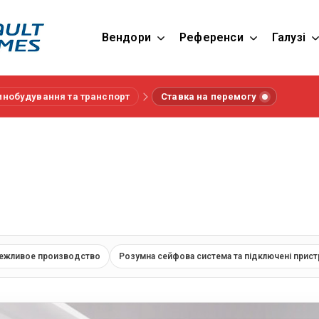
Вендори
Референси
Галузі
нобудування та транспорт
Ставка на перемогу
ежливое производство
Розумна сейфова система та підключені прист