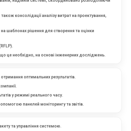
ованій, надійній системі, скоординовано розподіляючи
 також консолідації аналізу витрат на проектування,
 на шаблонах рішення для створення та оцінки
(RFLP).
що це необхідно, на основі інженерних досліджень.
 отримання оптимальних результатів.
омпанії.
татів у режимі реального часу.
допомогою панелей моніторингу та звітів.
кету та управління системою.