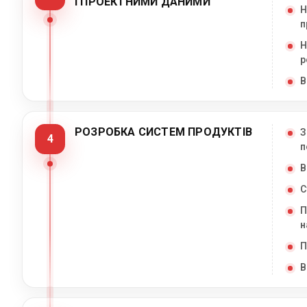
І ПРОЕКТНИМИ ДАНИМИ
Н
п
Н
р
В
РОЗРОБКА СИСТЕМ ПРОДУКТІВ
З
4
п
В
С
П
н
П
В