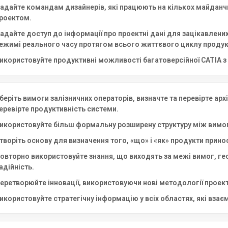
адайте командам дизайнерів, які працюють на кількох майданчи
роектом.
адайте доступ до інформації про проектні дані для зацікавлених
ежимі реального часу протягом всього життєвого циклу продук
икористовуйте продуктивні можливості багатоверсійної CATIA з
беріть вимоги залізничних операторів, визначте та перевірте ар
еревірте продуктивність системи.
икористовуйте більш формальну розширену структуру між вимо
творіть основу для визначення того, «що» і «як» продукти прино
овторно використовуйте знання, що виходять за межі вимог, гео
адійність.
еретворюйте інновації, використовуючи нові методології проект
икористовуйте стратегічну інформацію у всіх областях, які вза