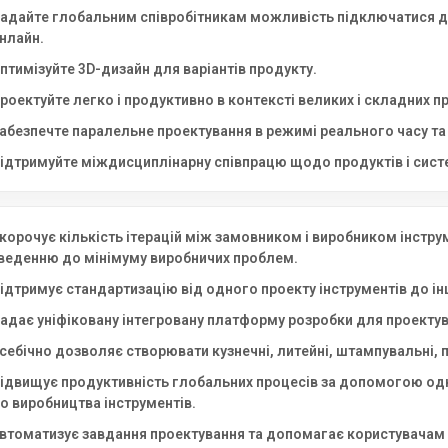
адайте глобальним співробітникам можливість підключатися до
нлайн.
птимізуйте 3D-дизайн для варіантів продукту.
роектуйте легко і продуктивно в контексті великих і складних п
абезпечте паралельне проектування в режимі реального часу та
ідтримуйте міждисциплінарну співпрацю щодо продуктів і сист
корочує кількість ітерацій між замовником і виробником інстр
веденню до мінімуму виробничих проблем.
ідтримує стандартизацію від одного проекту інструментів до і
адає уніфіковану інтегровану платформу розробки для проекту
себічно дозволяє створювати кузнечні, литейні, штампувальні, 
ідвищує продуктивність глобальних процесів за допомогою одн
о виробництва інструментів.
втоматизує завдання проектування та допомагає користувачам 