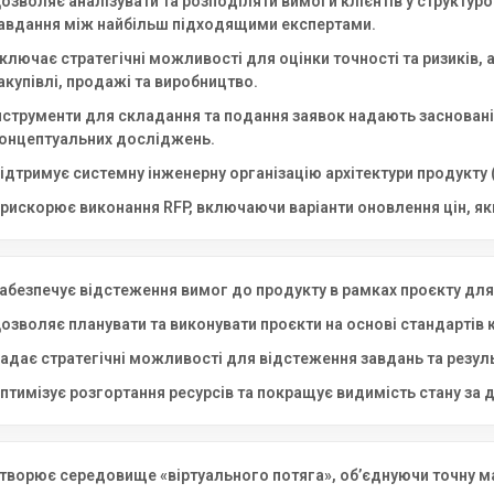
озволяє аналізувати та розподіляти вимоги клієнтів у структур
авдання між найбільш підходящими експертами.
ключає стратегічні можливості для оцінки точності та ризиків, а
акупівлі, продажі та виробництво.
нструменти для складання та подання заявок надають засновані
онцептуальних досліджень.
ідтримує системну інженерну організацію архітектури продукту 
рискорює виконання RFP, включаючи варіанти оновлення цін, як
абезпечує відстеження вимог до продукту в рамках проєкту для
озволяє планувати та виконувати проєкти на основі стандартів к
адає стратегічні можливості для відстеження завдань та резуль
птимізує розгортання ресурсів та покращує видимість стану за 
творює середовище «віртуального потяга», об’єднуючи точну ма