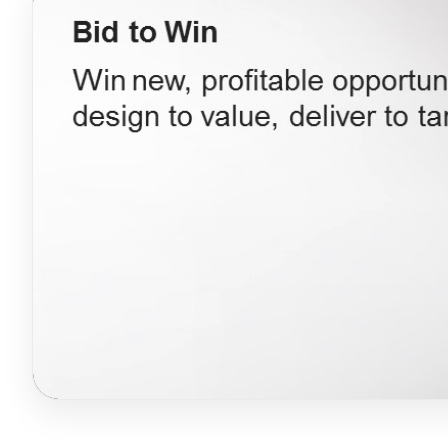
Блог
Язык
EN
UA
RU
DE
IT
Зв'язатися