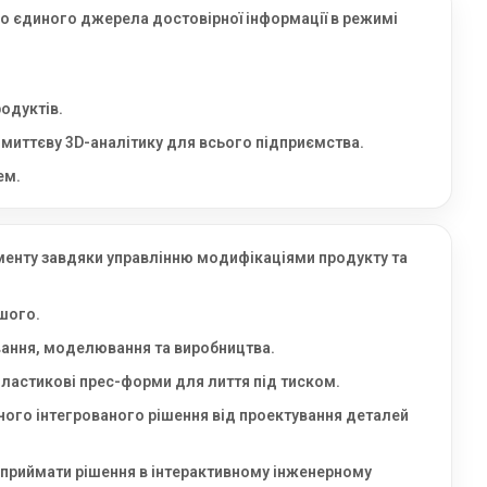
 єдиного джерела достовірної інформації в режимі
родуктів.
 миттєву 3D-аналітику для всього підприємства.
ем.
ументу завдяки управлінню модифікаціями продукту та
ншого.
вання, моделювання та виробництва.
пластикові прес-форми для лиття під тиском.
ого інтегрованого рішення від проектування деталей
приймати рішення в інтерактивному інженерному