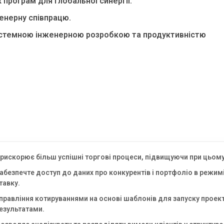
 програм для глобальної синергії.
енерну співпрацю.
истемною інженерною розробкою та продуктивністю
рискорює більш успішні торгові процеси, підвищуючи при цьом
абезпечте доступ до даних про конкурентів і портфоліо в режи
тавку.
правління котируваннями на основі шаблонів для запуску проек
езультатами.