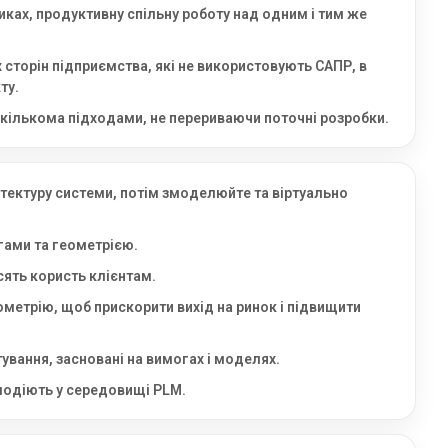
ках, продуктивну спільну роботу над одним і тим же
 сторін підприємства, які не використовують САПР, в
ту.
 кількома підходами, не перериваючи поточні розробки.
хітектуру системи, потім змоделюйте та віртуально
гами та геометрією.
сять користь клієнтам.
метрію, щоб прискорити вихід на ринок і підвищити
ування, засновані на вимогах і моделях.
ємодіють у середовищі PLM.