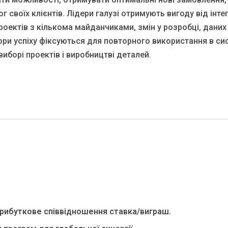
г своїх клієнтів. Лідери галузі отримують вигоду від ін
роектів з кількома майданчиками, змін у розробці, даних 
тори успіху фіксуються для повторного використання в си
иборі проектів і виробництві деталей.
рибуткове співвідношення ставка/виграш.