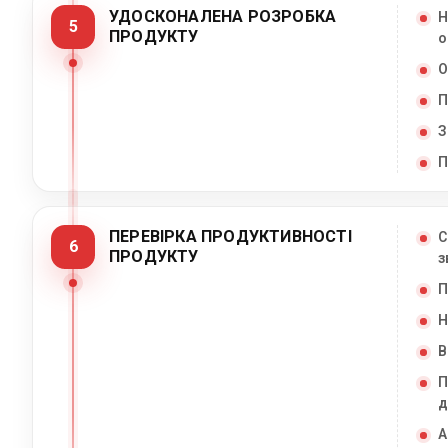
УДОСКОНАЛЕНА РОЗРОБКА
Н
5
ПРОДУКТУ
о
О
П
З
П
ПЕРЕВІРКА ПРОДУКТИВНОСТІ
С
6
ПРОДУКТУ
з
П
Н
В
П
д
А