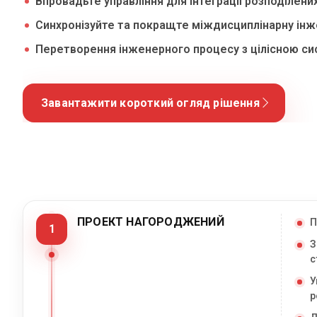
Впровадьте управління для інтеграції розподілених
Синхронізуйте та покращте міждисциплінарну інж
Перетворення інженерного процесу з цілісною с
Завантажити короткий огляд рішення
ПРОЕКТ НАГОРОДЖЕНИЙ
П
1
З
с
У
р