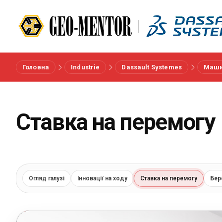
Головна
Industrie
Dassault Systemes
Маши
Меню
Вендори
Ставка на перемогу
Референси
Галузі
Огляд галузі
Інновації на ходу
Ставка на перемогу
Бер
Про нас