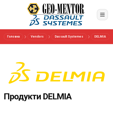
Головна
Vendors
Dassault Systemes
DELMIA
Меню
Вендори
Референси
Галузі
Продукти DELMIA
Про нас