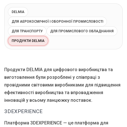
Блог
DELMIA
Язык
ДЛЯ АЕРОКОСМІЧНОЇ І ОБОРОННОЇ ПРОМИСЛОВОСТІ
EN
UA
RU
DE
IT
ДЛЯ ТРАНСПОРТУ
ДЛЯ ПРОМИСЛОВОГО ОБЛАДНАННЯ
ПРОДУКТИ DELMIA
Зв'язатися
Продукти DELMIA для цифрового виробництва та
виготовлення були розроблені у співпраці з
провідними світовими виробниками для підвищення
ефективності виробництва та впровадження
інновацій у всьому ланцюжку поставок.
3DEXPERIENCE
Платформа 3DEXPERIENCE — це платформа для