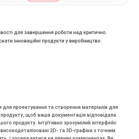
вості для завершення роботи над критично
ати інноваційні продукти у виробництво.
для проектування та створення матеріалів для
ю продукту, щоб ваша документація відповідала
шого продукту. Інтуїтивно зрозумілий інтерфейс
сокодеталізовані 2D- та 3D-графіки з точним
ять, і зосередитися на певних компонентах. Ви