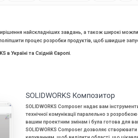
вирішення найскладніших завдань, а також широкі можли
оліпшити процес розробки продуктів, щоб швидше запуск
 в Україні та Східній Європі
.
SOLIDWORKS Композитор
SOLIDWORKS Composer надає вам інструменти 
технічної комунікації паралельно з розробко
вашим проектним змінам і була готова для ва
SOLIDWORKS Composer дозволяє створювати ви
керуванням, щоб виділити області, що цікавл