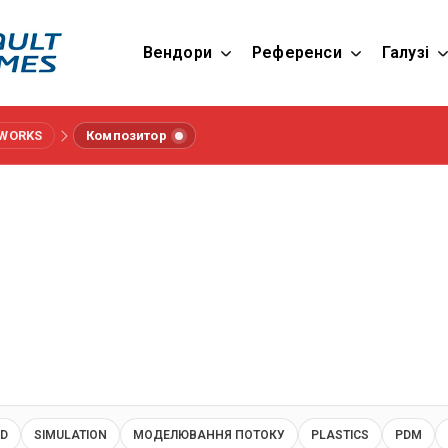
Вендори
Референси
Галузі
DWORKS
Композитор
AD
SIMULATION
МОДЕЛЮВАННЯ ПОТОКУ
PLASTICS
PDM