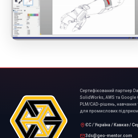
Сертифікований партнер Das
SolidWorks, AWS та Google
PLM/CAD-рішень, навчання 
для промислових підприєм
ЄС / Україна / Кавказ / С
3ds@geo-mentor.com