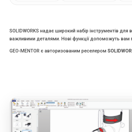
Блог
Язык
EN
UA
RU
DE
IT
SOLIDWORKS надає широкий набір інструментів для 
важливими деталями. Нові функції допоможуть вам п
Зв'язатися
GEO-MENTOR є авторизованим реселером
SOLIDWORKS