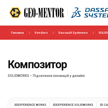
Головна
Vendors
Dassault Systemes
SOLI
Меню
Вендори
Композитор
Референси
SOLIDWORKS – Підсилення інновацій у дизайні
Галузі
Про нас
3DEXPERIENCE WORKS
3DEXPERIENCE SOLIDWORKS
3D C