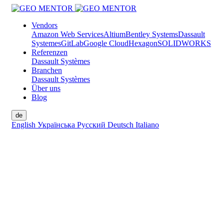
Vendors
Amazon Web Services
Altium
Bentley Systems
Dassault
Systemes
GitLab
Google Cloud
Hexagon
SOLIDWORKS
Referenzen
Dassault Systèmes
Branchen
Dassault Systèmes
Über uns
Blog
de
English
Українська
Русский
Deutsch
Italiano