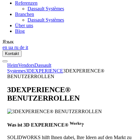
Referenzen
Dassault Systèmes
Branchen
Dassault Systèmes
Über uns
Blog
Язык
en
ua
ru
de
it
Kontakt
Heim
Vendors
Dassault
Systemes
3DEXPERIENCE
3DEXPERIENCE®
BENUTZERROLLEN
3DEXPERIENCE®
BENUTZERROLLEN
Works
Was ist
3D
EXPERIENCE®
?
SOLIDWORKS hilft Ihnen dabei, Ihre Ideen auf den Markt zu