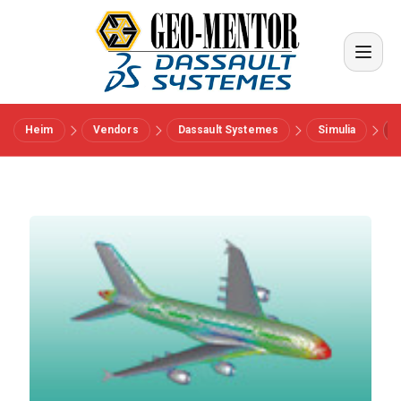
Heim
Vendors
Dassault Systemes
Simulia
Menü
Vendors
Referenzen
Branchen
Über uns