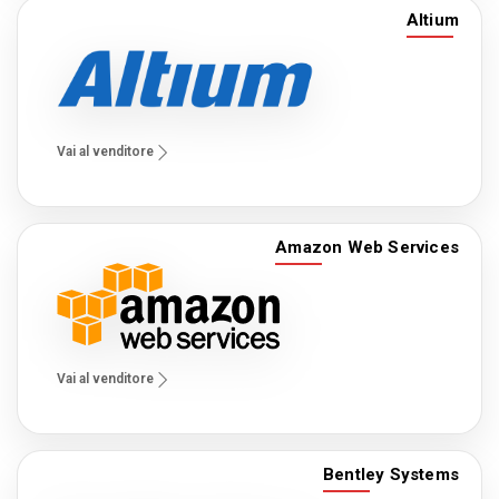
Altium
Blog
Язык
EN
UA
RU
DE
IT
Vai al venditore
Contattare
Amazon Web Services
Vai al venditore
Bentley Systems