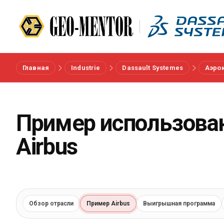
Главная
Industrie
Dassault Systemes
Аэро
Меню
Вендоры
Пример использова
Airbus
Референсы
Отрасли
О нас
Обзор отрасли
Пример Airbus
Выигрышная программа