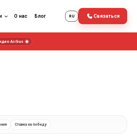
и
О нас
Блог
Связаться
RU
идео Airbus
ения
Ставка на победу