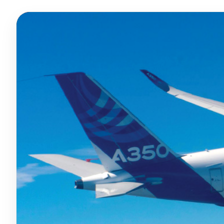
Блог
Язык
EN
UA
RU
DE
IT
Связаться