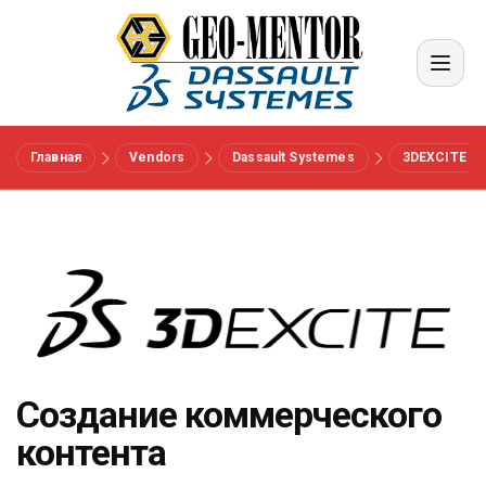
Главная
Vendors
Dassault Systemes
3DEXCITE
Меню
Вендоры
Референсы
Отрасли
Создание коммерческого
контента
О нас