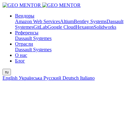
Вендоры
Amazon Web Services
Altium
Bentley Systems
Dassault
Systemes
GitLab
Google Cloud
Hexagon
Solidworks
Референсы
Dassault Systemes
Отрасли
Dassault Systemes
О нас
Блог
ru
English
Українська
Русский
Deutsch
Italiano