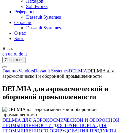
Hexagon
Solidworks
Референсы
Dassault Systemes
Отрасли
Dassault Systemes
О нас
Блог
Язык
en
ua
ru
de
it
Связаться
Главная
Vendors
Dassault Systemes
DELMIA
DELMIA для
аэрокосмической и оборонной промышленности
DELMIA для аэрокосмической и
оборонной промышленности
DELMIA
ДЛЯ АЭРОКОСМИЧЕСКОЙ И ОБОРОННОЙ
ПРОМЫШЛЕННОСТИ
ДЛЯ ТРАНСПОРТА
ДЛЯ
ПРОМЫШЛЕННОГО ОБОРУДОВАНИЯ
ПРОДУКТЫ