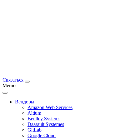
Связаться
Меню
Вендоры
Amazon Web Services
Altium
Bentley Systems
Dassault Systemes
GitLab
Google Cloud