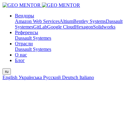
Вендоры
Amazon Web Services
Altium
Bentley Systems
Dassault
Systemes
GitLab
Google Cloud
Hexagon
Solidworks
Референсы
Dassault Systemes
Отрасли
Dassault Systemes
О нас
Блог
ru
English
Українська
Русский
Deutsch
Italiano