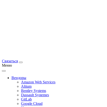
Связаться
Меню
Вендоры
Amazon Web Services
Altium
Bentley Systems
Dassault Systemes
GitLab
Google Cloud