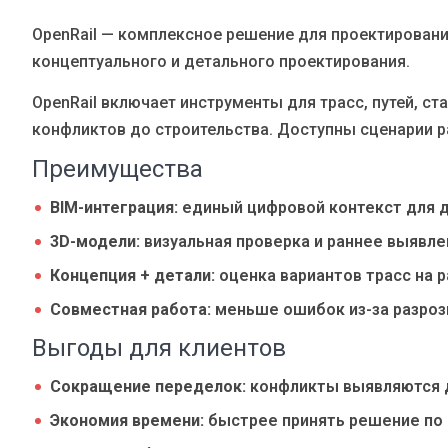
Блог
OpenRail — комплексное решение для проектирован
Язык
концептуального и детального проектирования.
EN
UA
RU
DE
IT
OpenRail включает инструменты для трасс, путей, 
конфликтов до строительства. Доступны сценарии р
Связаться
Преимущества
BIM-интеграция:
единый цифровой контекст для д
3D-модели:
визуальная проверка и раннее выявле
Концепция + детали:
оценка вариантов трасс на р
Совместная работа:
меньше ошибок из-за разроз
Выгоды для клиентов
Сокращение переделок:
конфликты выявляются д
Экономия времени:
быстрее принять решение по 