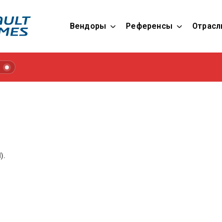
Вендоры
Референсы
Отрасл
l
).