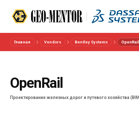
Главная
Vendors
Bentley Systems
OpenRai
Меню
Вендоры
OpenRail
Референсы
Проектирование железных дорог и путевого хозяйства (BIM
Отрасли
О нас