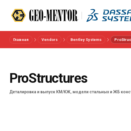
Главная
Vendors
Bentley Systems
ProStruc
Меню
Вендоры
ProStructures
Референсы
Деталировка и выпуск КМ/КЖ, модели стальных и ЖБ конс
Отрасли
О нас