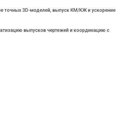
ние точных 3D-моделей, выпуск КМ/КЖ и ускорение
матизацию выпусков чертежей и координацию с