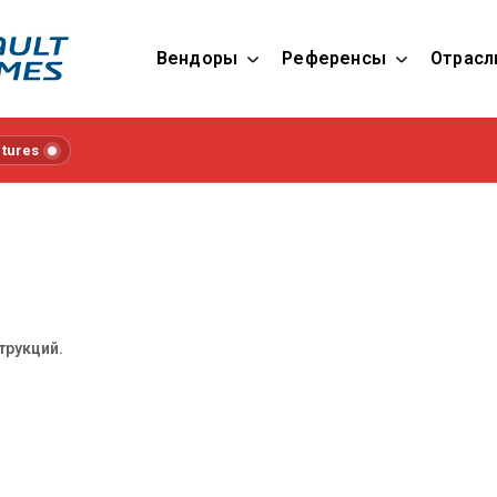
Вендоры
Референсы
Отрасл
tures
трукций.