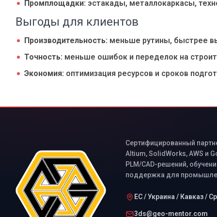
Промплощадки:
эстакады, металлокаркасы, техн
Выгоды для клиентов
Производительность:
меньше рутины, быстрее в
Точность:
меньше ошибок и переделок на строит
Экономия:
оптимизация ресурсов и сроков подгот
Сертифицированный партнер
Altium, SolidWorks, AWS и 
PLM/CAD-решений, обучение
поддержка для промышлен
ЕС / Украина / Кавказ / 
3ds@geo-mentor.com