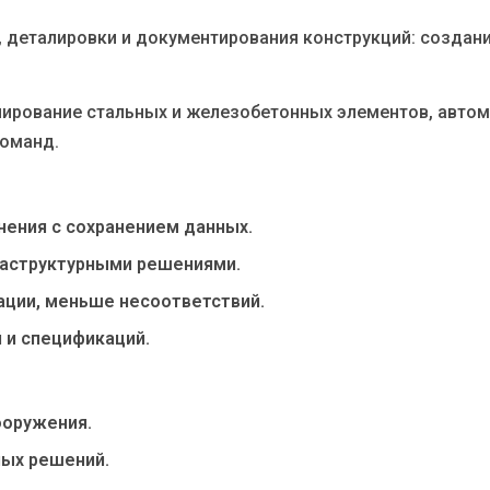
я, деталировки и документирования конструкций: созда
лирование стальных и железобетонных элементов, авто
команд.
нения с сохранением данных.
фраструктурными решениями.
ации, меньше несоответствий.
 и спецификаций.
оружения.
ных решений.