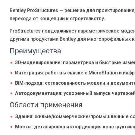
Блог
Bentley ProStructures — решение для проектировани
Язык
перехода от концепции к строительству.
EN
UA
RU
DE
IT
ProStructures поддерживает параметрическое моде
другими продуктами Bentley для многопрофильных 
Связаться
Преимущества
3D-моделирование:
параметрика и быстрые изме
Интеграция:
работа в связке с MicroStation и ин
BIM-подход:
согласованность модели и документ
Автодокументация:
ускоренный выпуск чертежей
Области применения
Здания:
жилые/коммерческие/промышленные со
Мосты:
деталировка и координация конструктив