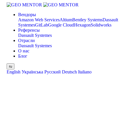
Вендоры
Amazon Web Services
Altium
Bentley Systems
Dassault
Systemes
GitLab
Google Cloud
Hexagon
Solidworks
Референсы
Dassault Systemes
Отрасли
Dassault Systemes
О нас
Блог
ru
English
Українська
Русский
Deutsch
Italiano