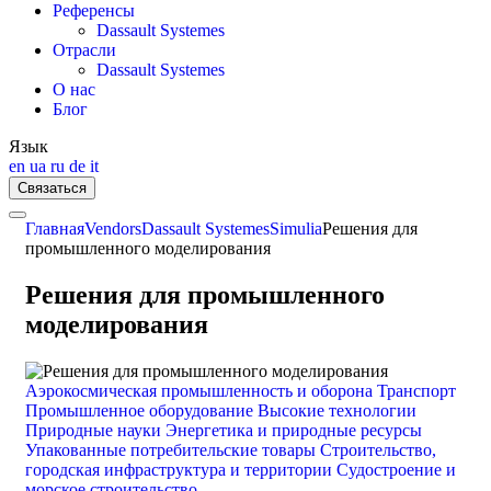
Референсы
Dassault Systemes
Отрасли
Dassault Systemes
О нас
Блог
Язык
en
ua
ru
de
it
Связаться
Главная
Vendors
Dassault Systemes
Simulia
Решения для
промышленного моделирования
Решения для промышленного
моделирования
Аэрокосмическая промышленность и оборона
Транспорт
Промышленное оборудование
Высокие технологии
Природные науки
Энергетика и природные ресурсы
Упакованные потребительские товары
Строительство,
городская инфраструктура и территории
Судостроение и
морское строительство