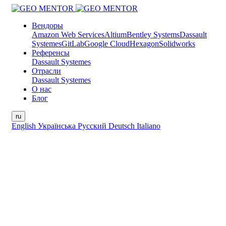
Вендоры
Amazon Web Services
Altium
Bentley Systems
Dassault
Systemes
GitLab
Google Cloud
Hexagon
Solidworks
Референсы
Dassault Systemes
Отрасли
Dassault Systemes
О нас
Блог
ru
English
Українська
Русский
Deutsch
Italiano