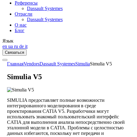
Референсы
Dassault Systemes
Отрасли
Dassault Systemes
О нас
Блог
Язык
en
ua
ru
de
it
Связаться
Главная
Vendors
Dassault Systemes
Simulia
Simulia V5
Simulia V5
SIMULIA предоставляет полные возможности
интегрированного моделирования в среде
проектирования CATIA V5. Разработчики могут
использовать знакомый пользовательский интерфейс
CATIA для выполнения анализа непосредственно своей
эталонной модели в CATIA. Проблемы с целостностью
данных избегаются, поскольку нет передачи и