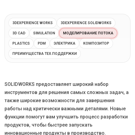
Блог
Язык
3DEXPERIENCE WORKS
3DEXPERIENCE SOLIDWORKS
EN
UA
RU
DE
IT
3D CAD
SIMULATION
МОДЕЛИРОВАНИЕ ПОТОКА
PLASTICS
PDM
ЭЛЕКТРИКА
КОМПОЗИТОР
Связаться
ПРЕИМУЩЕСТВА ТЕХ.ПОДДЕРЖКИ
SOLIDWORKS предоставляет широкий набор
инструментов для решения самых сложных задач, а
также широкие возможности для завершения
работы над критически важными деталями. Новые
функции помогут вам улучшить процесс разработки
продуктов, чтобы быстрее запускать
инновационные продукты в производство.