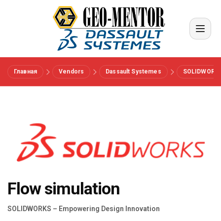
Главная
Vendors
Dassault Systemes
SOLIDWORK
Меню
Вендоры
Референсы
Отрасли
Flow simulation
О нас
SOLIDWORKS – Empowering Design Innovation