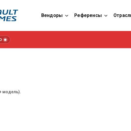
Вендоры
Референсы
Отрасл
O
+ модель).