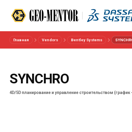
Главная
Vendors
Bentley Systems
SYNCHR
Меню
Вендоры
SYNCHRO
Референсы
4D/5D планирование и управление строительством (график 
Отрасли
О нас