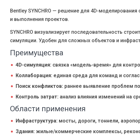
Блог
Bentley SYNCHRO — решение для 4D-моделирования с
Язык
и выполнения проектов.
EN
UA
RU
DE
IT
SYNCHRO визуализирует последовательность строите
симуляции. Удобен для сложных объектов и инфрас
Связаться
Преимущества
4D-симуляция:
связка «модель-время» для контро
Коллаборация:
единая среда для команд и соглас
Поиск конфликтов:
раннее выявление проблем по
Контроль затрат:
анализ влияния изменений на с
Области применения
Инфраструктура:
мосты, дороги, тоннели, аэропо
Здания:
жилые/коммерческие комплексы, реконс