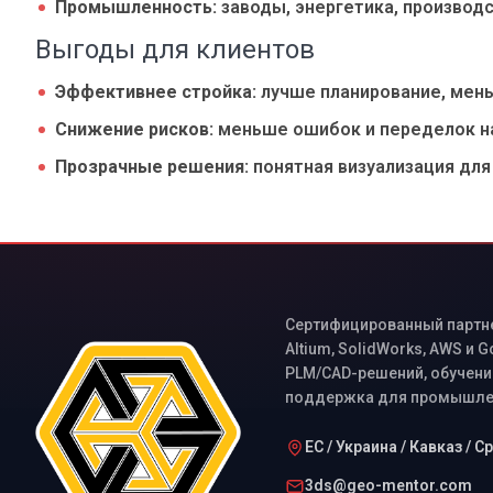
Промышленность:
заводы, энергетика, произво
Выгоды для клиентов
Эффективнее стройка:
лучше планирование, мен
Снижение рисков:
меньше ошибок и переделок н
Прозрачные решения:
понятная визуализация для
Сертифицированный партнер
Altium, SolidWorks, AWS и 
PLM/CAD-решений, обучение
поддержка для промышлен
ЕС / Украина / Кавказ / 
3ds@geo-mentor.com