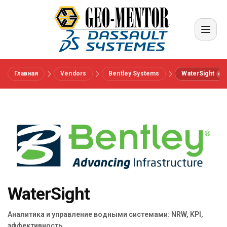
Главная
Vendors
Bentley Systems
WaterSight
Меню
Вендоры
Референсы
Отрасли
WaterSight
О нас
Аналитика и управление водными системами: NRW, KPI,
эффективность.