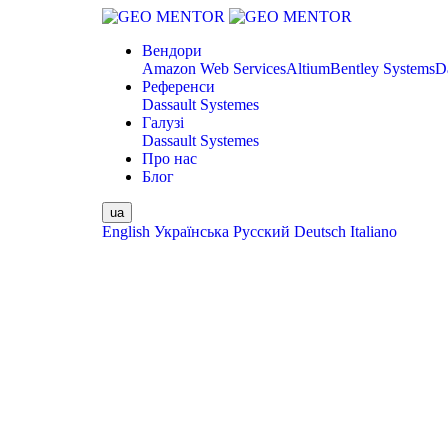
Вендори
Amazon Web Services
Altium
Bentley Systems
D
Референси
Dassault Systemes
Галузі
Dassault Systemes
Про нас
Блог
ua
English
Українська
Русский
Deutsch
Italiano