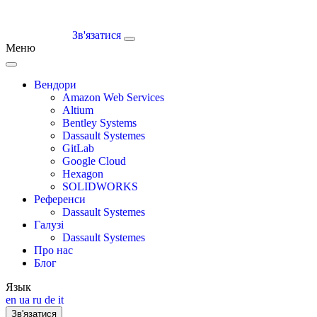
Зв'язатися
Меню
Вендори
Amazon Web Services
Altium
Bentley Systems
Dassault Systemes
GitLab
Google Cloud
Hexagon
SOLIDWORKS
Референси
Dassault Systemes
Галузі
Dassault Systemes
Про нас
Блог
Язык
en
ua
ru
de
it
Зв'язатися