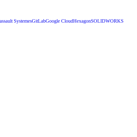
assault Systemes
GitLab
Google Cloud
Hexagon
SOLIDWORKS