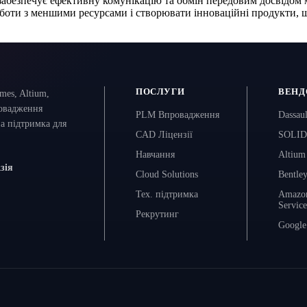
забезпечує ефективну комунікацію та обмін передовим досвідом 
боти з меншими ресурсами і створювати інноваційні продукти, щ
ПОСЛУГИ
ВЕНД
mes, Altium,
ровадження
PLM Впровадження
Dassau
а підтримка для
CAD Ліцензії
SOLI
Навчання
Altium
зія
Cloud Solutions
Bentle
Тех. підтримка
Amazo
Service
Рекрутинг
Google