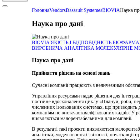
Головна
Vendors
Dassault Systemes
BIOVIA
Наука пр
Наука про дані
BIOVIA
ЯКІСТЬ І ВІДПОВІДНІСТЬ БІОФА
ВИРОБНИЧА АНАЛІТИКА
МОЛЕКУЛЯРНЕ М
Наука про дані
Прийняття рішень на основі знань
Сучасні компанії працюють з величезними обсяга
Управління ресурсами надає рішення для інтеграці
постійне вдосконалення циклу «Плануй, роби, пере
численних ізольованих системах, що призводить д
компаніям не вистачає кваліфікованих кадрів. У ро
виявляються малорентабельними для компанії.
В результаті такі проекти виявляються малорента
аналітики, моделювання і звітності, початківці 