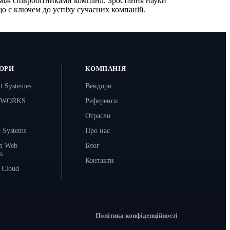
між співробітниками компанії. Зростання науки
о є ключем до успіху сучасних компаній.
ОРИ
КОМПАНІЯ
lt Systemes
Вендори
DWORKS
Референси
Отрасли
y Systems
Про нас
n Web
Блог
s
Контакти
 Cloud
Політика конфіденційності