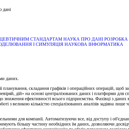
о дані
РМАЦЕВТИЧНИМ СТАНДАРТАМ
НАУКА ПРО ДАНІ
РОЗРОБКА
ОДЕЛЮВАННЯ І СИМУЛЯЦІЯ
НАУКОВА ІНФОРМАТИКА
ми даних.
ї планування, складання графіків і операційних операцій, щоб з
віряй, дій» на основі централізованих даних і платформи для сп
о зниження ефективності всього підприємства. Фахівці з даних 
боті з великою кількістю спеціалізованих аналізів задіяна лише ч
бельними для компанії. Автоматизуючи все, від доступу і об'єдна
отримують більшу частину необхідних їм даних, дозволяючи досві