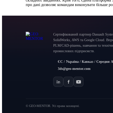
складних завданнях. Крім того, єдина платформа 
про дані дозволяє командам виконувати більше ро
Сертифікований партнер Dassault Syste
SolidWorks, AWS та Google Cloud. Вп
PLM/CAD-рішень, навчання та технічн
промислових підприємств.
ЄС / Україна / Кавказ / Середня А
3ds@geo-mentor.com
© GEO-MENTOR. Усі права захищені.