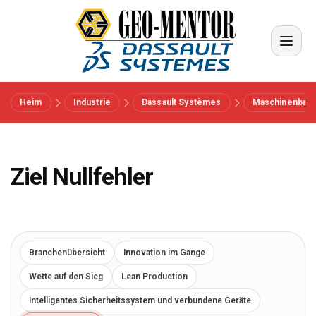
Heim
Industrie
Dassault Systèmes
Maschinenbau 
Menü
Vendors
Ziel Nullfehler
Referenzen
Branchen
Branchenübersicht
Innovation im Gange
Wette auf den Sieg
Lean Production
Über uns
Intelligentes Sicherheitssystem und verbundene Geräte