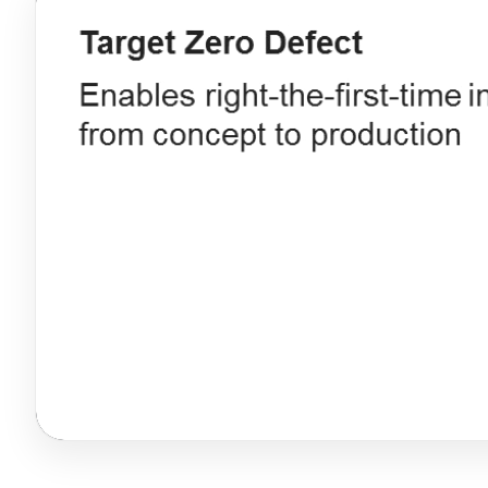
Блог
Язык
EN
UA
RU
DE
IT
Связаться