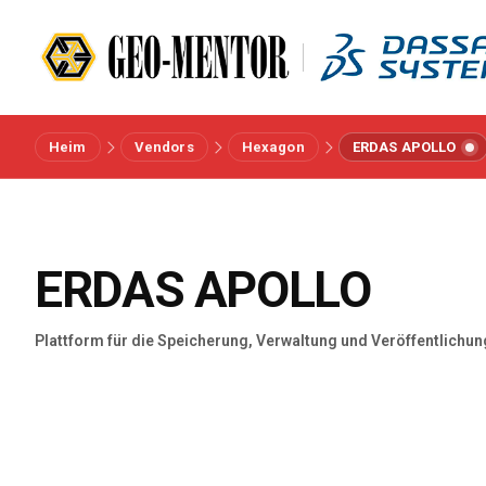
Heim
Vendors
Hexagon
ERDAS APOLLO
Menü
Vendors
ERDAS APOLLO
Referenzen
Plattform für die Speicherung, Verwaltung und Veröffentlichu
Branchen
Über uns