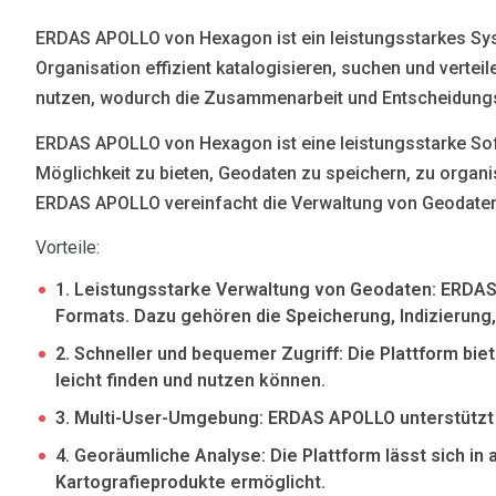
Blog
ERDAS APOLLO von Hexagon ist ein leistungsstarkes Sy
Язык
Organisation effizient katalogisieren, suchen und ver
nutzen, wodurch die Zusammenarbeit und Entscheidungs
EN
UA
RU
DE
IT
ERDAS APOLLO von Hexagon ist eine leistungsstarke Soft
Möglichkeit zu bieten, Geodaten zu speichern, zu organ
Kontakt
ERDAS APOLLO vereinfacht die Verwaltung von Geodaten,
Vorteile:
1. Leistungsstarke Verwaltung von Geodaten: ERDAS
Formats. Dazu gehören die Speicherung, Indizierung,
2. Schneller und bequemer Zugriff: Die Plattform bi
leicht finden und nutzen können.
3. Multi-User-Umgebung: ERDAS APOLLO unterstützt d
4. Georäumliche Analyse: Die Plattform lässt sich i
Kartografieprodukte ermöglicht.