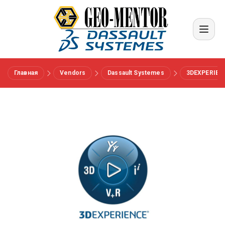
Главная
Vendors
Dassault Systemes
3DEXPERIEN
Меню
Вендоры
Референсы
Отрасли
О нас