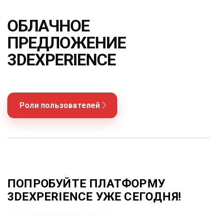
Блог
ОБЛАЧНОЕ
Язык
ПРЕДЛОЖЕНИЕ
EN
UA
RU
DE
IT
3DEXPERIENCE
Связаться
Роли пользователей
ПОПРОБУЙТЕ ПЛАТФОРМУ
3DEXPERIENCE УЖЕ СЕГОДНЯ!