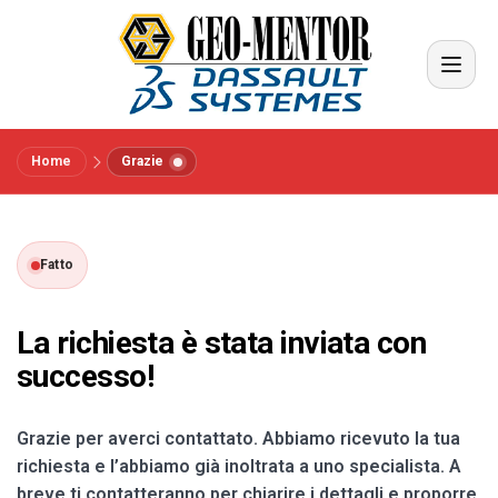
Home
Grazie
Menu
Vendors
Fatto
Riferimenti
La richiesta è stata inviata con
successo!
Settori
Grazie per averci contattato. Abbiamo ricevuto la tua
Chi siamo
richiesta e l’abbiamo già inoltrata a uno specialista. A
breve ti contatteranno per chiarire i dettagli e proporre