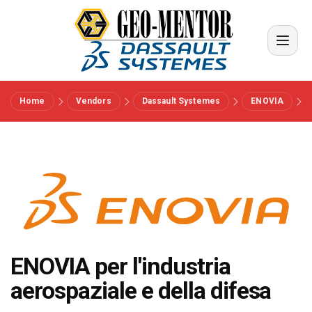
Home
Vendors
Dassault Systemes
ENOVIA
Menu
Vendors
Riferimenti
Settori
ENOVIA per l'industria
aerospaziale e della difesa
Chi siamo