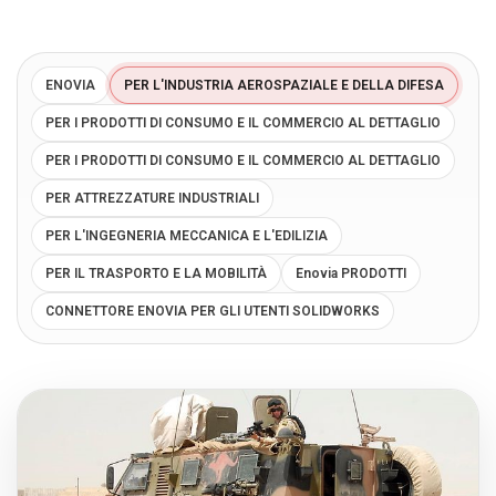
Blog
Язык
ENOVIA
PER L'INDUSTRIA AEROSPAZIALE E DELLA DIFESA
EN
UA
RU
DE
IT
PER I PRODOTTI DI CONSUMO E IL COMMERCIO AL DETTAGLIO
PER I PRODOTTI DI CONSUMO E IL COMMERCIO AL DETTAGLIO
Contattare
PER ATTREZZATURE INDUSTRIALI
PER L'INGEGNERIA MECCANICA E L'EDILIZIA
PER IL TRASPORTO E LA MOBILITÀ
Enovia PRODOTTI
CONNETTORE ENOVIA PER GLI UTENTI SOLIDWORKS