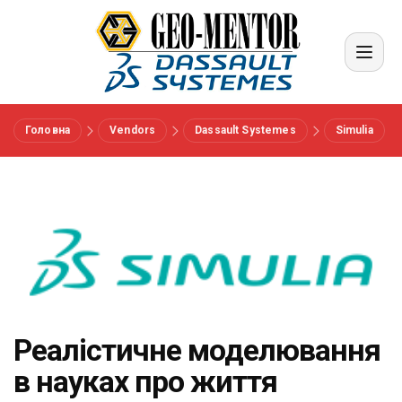
Головна
Vendors
Dassault Systemes
Simulia
Меню
Вендори
Референси
Галузі
Реалістичне моделювання
Про нас
в науках про життя