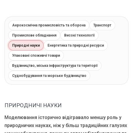
Блог
Язык
Аерокосмічна промисловість та оборона
Транспорт
EN
UA
RU
DE
IT
Промислове обладнання
Високі технології
Природні науки
Енергетика та природні ресурси
Зв'язатися
Упаковані споживчі товари
Будівництво, міська інфраструктура та території
Суднобудування та морське будівництво
ПРИРОДНИЧІ НАУКИ
Моделювання історично відігравало меншу роль у
природничих науках, ніж у більш традиційних галузях