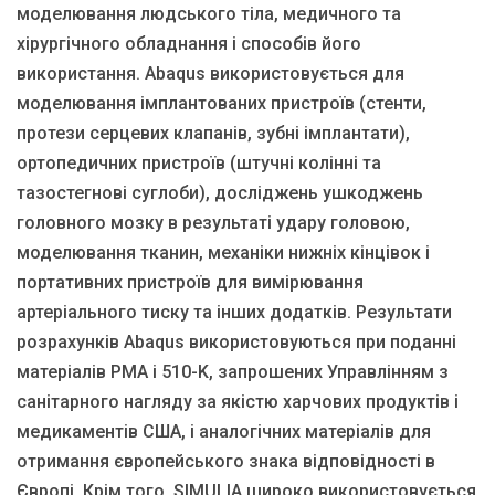
моделювання людського тіла, медичного та
хірургічного обладнання і способів його
використання. Abaqus використовується для
моделювання імплантованих пристроїв (стенти,
протези серцевих клапанів, зубні імплантати),
ортопедичних пристроїв (штучні колінні та
тазостегнові суглоби), досліджень ушкоджень
головного мозку в результаті удару головою,
моделювання тканин, механіки нижніх кінцівок і
портативних пристроїв для вимірювання
артеріального тиску та інших додатків. Результати
розрахунків Abaqus використовуються при поданні
матеріалів PMA і 510-K, запрошених Управлінням з
санітарного нагляду за якістю харчових продуктів і
медикаментів США, і аналогічних матеріалів для
отримання європейського знака відповідності в
Європі. Крім того, SIMULIA широко використовується