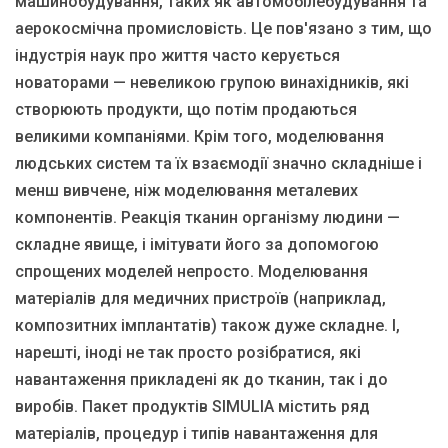
машинобудування, таких як автомобілебудування та
аерокосмічна промисловість. Це пов'язано з тим, що
індустрія наук про життя часто керується
новаторами — невеликою групою винахідників, які
створюють продукти, що потім продаються
великими компаніями. Крім того, моделювання
людських систем та їх взаємодії значно складніше і
менш вивчене, ніж моделювання металевих
компонентів. Реакція тканин організму людини —
складне явище, і імітувати його за допомогою
спрощених моделей непросто. Моделювання
матеріалів для медичних пристроїв (наприклад,
композитних імплантатів) також дуже складне. І,
нарешті, іноді не так просто розібратися, які
навантаження прикладені як до тканин, так і до
виробів. Пакет продуктів SIMULIA містить ряд
матеріалів, процедур і типів навантаження для