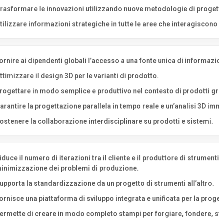
rasformare le innovazioni utilizzando nuove metodologie di progett
tilizzare informazioni strategiche in tutte le aree che interagiscon
ornire ai dipendenti globali l’accesso a una fonte unica di informazion
ttimizzare il design 3D per le varianti di prodotto.
rogettare in modo semplice e produttivo nel contesto di prodotti g
arantire la progettazione parallela in tempo reale e un’analisi 3D im
ostenere la collaborazione interdisciplinare su prodotti e sistemi.
iduce il numero di iterazioni tra il cliente e il produttore di strumen
inimizzazione dei problemi di produzione.
upporta la standardizzazione da un progetto di strumenti all’altro.
ornisce una piattaforma di sviluppo integrata e unificata per la pro
ermette di creare in modo completo stampi per forgiare, fondere, st