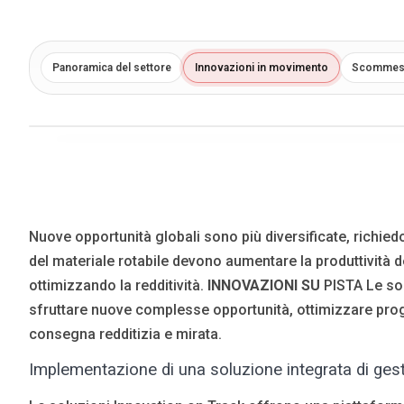
Blog
Язык
Panoramica del settore
Innovazioni in movimento
Scommessa
EN
UA
RU
DE
IT
Contattare
Nuove opportunità globali sono più diversificate, richied
del materiale rotabile devono aumentare la produttività de
ottimizzando la redditività.
INNOVAZIONI SU
PISTA Le sol
sfruttare nuove complesse opportunità, ottimizzare proget
consegna redditizia e mirata.
Implementazione di una soluzione integrata di ges