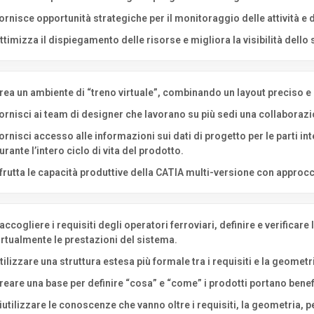
ornisce opportunità strategiche per il monitoraggio delle attività e de
ttimizza il dispiegamento delle risorse e migliora la visibilità dello
rea un ambiente di “treno virtuale”, combinando un layout preciso e i
ornisci ai team di designer che lavorano su più sedi una collaborazi
ornisci accesso alle informazioni sui dati di progetto per le parti i
urante l’intero ciclo di vita del prodotto.
frutta le capacità produttive della CATIA multi-versione con approcci 
accogliere i requisiti degli operatori ferroviari, definire e verificare
irtualmente le prestazioni del sistema.
tilizzare una struttura estesa più formale tra i requisiti e la geometr
reare una base per definire “cosa” e “come” i prodotti portano benefic
iutilizzare le conoscenze che vanno oltre i requisiti, la geometria, p