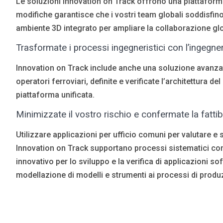
Le soluzioni Innovation on Track offrono una piattaforma 
modifiche garantisce che i vostri team globali soddisfino i
ambiente 3D integrato per ampliare la collaborazione glo
Trasformate i processi ingegneristici con l’ingegne
Innovation on Track include anche una soluzione avanzata
operatori ferroviari, definite e verificate l’architettura d
piattaforma unificata.
Minimizzate il vostro rischio e confermate la fattibi
Utilizzare applicazioni per ufficio comuni per valutare
Innovation on Track supportano processi sistematici con 
innovativo per lo sviluppo e la verifica di applicazioni 
modellazione di modelli e strumenti ai processi di prod