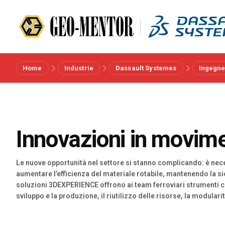
Home
Industrie
Dassault Systemes
Ingegne
Menu
Vendors
Innovazioni in movim
Riferimenti
Le nuove opportunità nel settore si stanno complicando: è neces
Settori
aumentare l’efficienza del materiale rotabile, mantenendo la sicur
soluzioni 3DEXPERIENCE offrono ai team ferroviari strumenti col
sviluppo e la produzione, il riutilizzo delle risorse, la modulari
Chi siamo