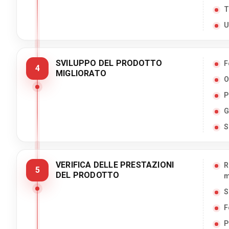
T
U
SVILUPPO DEL PRODOTTO
F
4
MIGLIORATO
O
P
G
S
VERIFICA DELLE PRESTAZIONI
R
5
DEL PRODOTTO
m
S
F
P