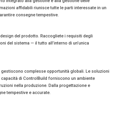
o integrato alla gestione e alla gestione delle
zioni affidabili riunisce tutte le parti interessate in un
 garantire consegne tempestive.
esign del prodotto. Raccogliete i requisiti degli
oni del sistema — il tutto all’interno di un’unica
i gestiscono complesse opportunità globali. Le soluzioni
e capacità di ControlBuild forniscono un ambiente
rruzioni nella produzione. Dalla progettazione e
gne tempestive e accurate.