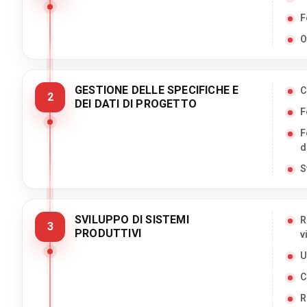
F
O
GESTIONE DELLE SPECIFICHE E
C
2
DEI DATI DI PROGETTO
F
F
d
S
SVILUPPO DI SISTEMI
R
3
PRODUTTIVI
v
U
C
R