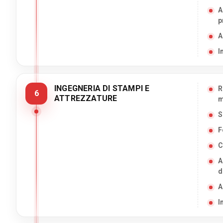
A
p
A
I
INGEGNERIA DI STAMPI E
R
6
ATTREZZATURE
m
S
F
C
A
d
A
I