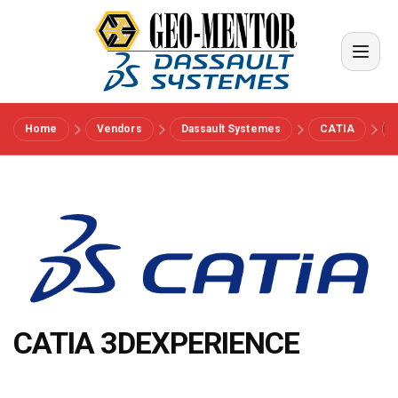
Home
Vendors
Dassault Systemes
CATIA
Menu
Vendors
Riferimenti
Settori
CATIA 3DEXPERIENCE
Chi siamo